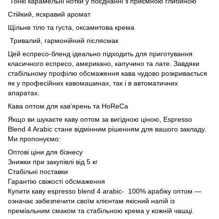
Тонкі карамельні нотки у поєднанні з приємною глибиною
Стійкий, яскравий аромат
Щільне тіло та густа, оксамитова крема
Тривалий, гармонійний післясмак
Цей еспресо-бленд ідеально підходить для приготування
класичного еспресо, американо, капучино та лате. Завдяки
стабільному профілю обсмаження кава чудово розкривається
як у професійних кавомашинах, так і в автоматичних
апаратах.
Кава оптом для кав’ярень та HoReCa
Якщо ви шукаєте каву оптом за вигідною ціною, Espresso
Blend 4 Arabic стане відмінним рішенням для вашого закладу.
Ми пропонуємо:
Оптові ціни для бізнесу
Знижки при закупівлі від 5 кг
Стабільні поставки
Гарантію свіжості обсмаження
Купити каву espresso blend 4 arabic- 100% арабіку оптом —
означає забезпечити своїм клієнтам якісний напій із
преміальним смаком та стабільною крема у кожній чашці.