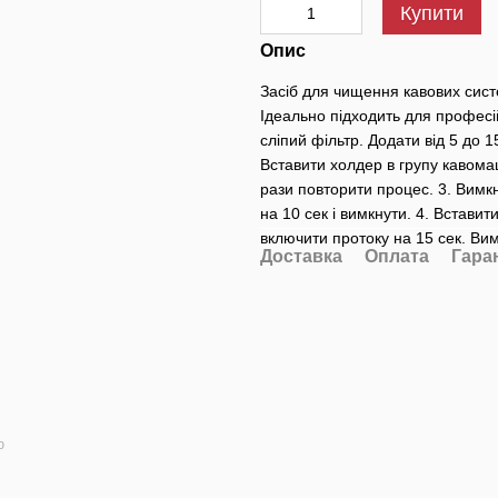
Купити
Опис
Засіб для чищення кавових систе
Ідеально підходить для професій
сліпий фільтр. Додати від 5 до 
Вставити холдер в групу кавомаш
рази повторити процес. 3. Вимкн
на 10 сек і вимкнути. 4. Вставит
включити протоку на 15 сек. Вим
Доставка
Оплата
Гара
ю