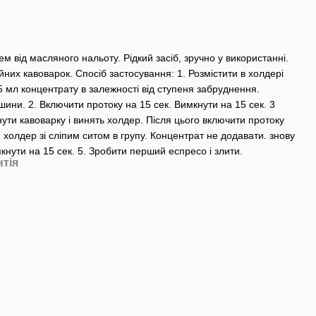
м від масляного нальоту. Рідкий засіб, зручно у використанні.
них кавоварок. Спосіб застосування: 1. Розмістити в холдері
15 мл концентрату в залежності від ступеня забруднення.
ини. 2. Включити протоку на 15 сек. Вимкнути на 15 сек. 3
ути кавоварку і винять холдер. Після цього включити протоку
и холдер зі сліпим ситом в групу. Концентрат не додавати. знову
кнути на 15 сек. 5. Зробити перший еспресо і злити.
нтія