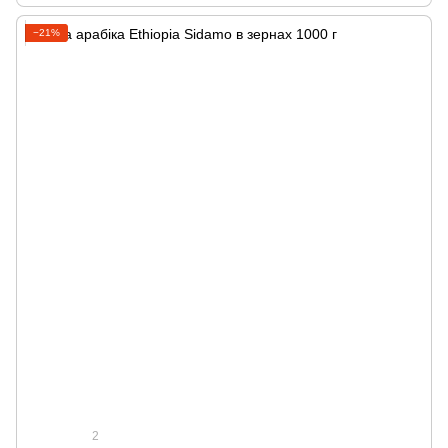
−21%
2