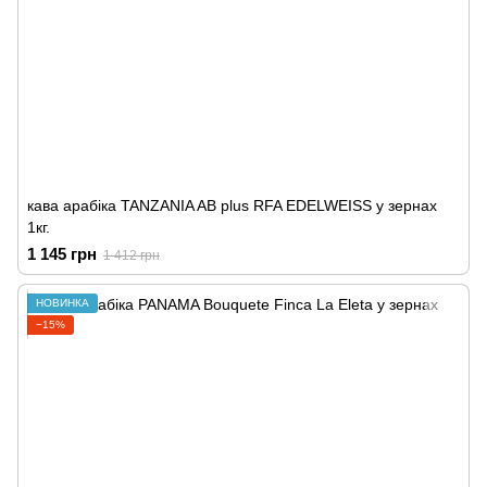
кава арабіка TANZANIA AB plus RFA EDELWEISS у зернах
1кг.
1 145 грн
1 412 грн
НОВИНКА
−15%