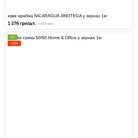
кава арабіка NICARAGUA JINOTEGA у зернах 1кг.
1 276 грн/шт.
1 557 грн
ХІТ
−25%