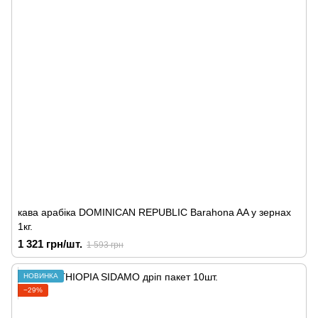
кава арабіка DOMINICAN REPUBLIC Barahona AA у зернах
1кг.
1 321 грн/шт.
1 593 грн
НОВИНКА
−29%