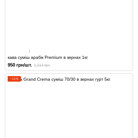
1
кава суміш арабік Premium в зернах 1кг.
950 грн/шт.
1 213 грн
−11%