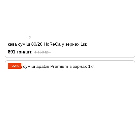
2
кава суміш 80/20 HoReCa у зернах 1кг.
891 грн/шт.
1 158 грн
−22%