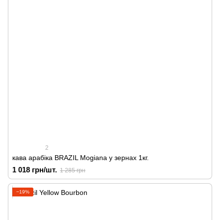
2
кава арабіка BRAZIL Mogiana у зернах 1кг.
1 018 грн/шт.
1 285 грн
−19%