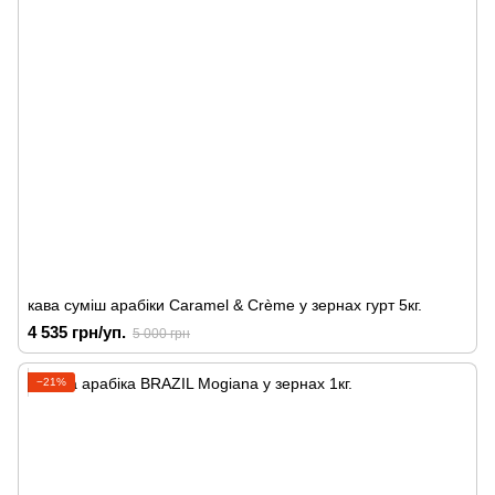
кава суміш арабіки Caramel & Crème у зернах гурт 5кг.
4 535 грн/уп.
5 000 грн
−21%