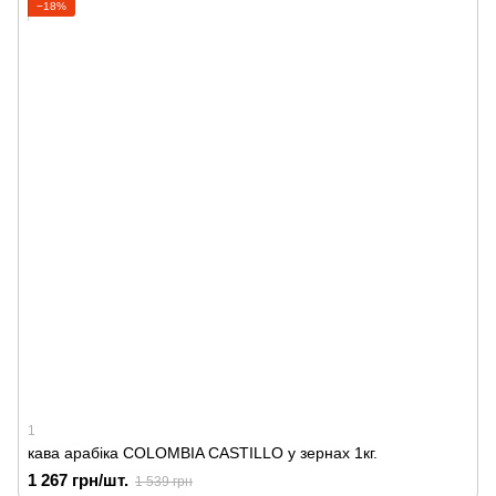
−18%
1
кава арабіка COLOMBIA CASTILLO у зернах 1кг.
1 267 грн/шт.
1 539 грн